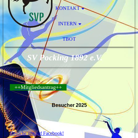
KONTAKT
INTERN
TBOT
SV Pocking 1892 e.V.
++Mitgliedsantrag++
Besucher 2025
Besuche uns auf Facebook!