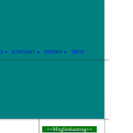
OS
KONTAKT
INTERN
TBOT
++Mitgliedsantrag++