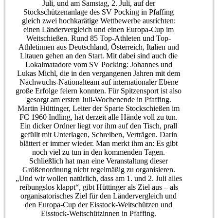
Juli, und am Samstag, 2. Juli, auf der
Stockschützenanlage des SV Pocking in Pfaffing
gleich zwei hochkarätige Wettbewerbe ausrichten:
einen Ländervergleich und einen Europa-Cup im
Weitschießen. Rund 85 Top-Athleten und Top-
Athletinnen aus Deutschland, Österreich, Italien und
Litauen gehen an den Start. Mit dabei sind auch die
Lokalmatadore vom SV Pocking: Johannes und
Lukas Michl, die in den vergangenen Jahren mit dem
Nachwuchs-Nationalteam auf internationaler Ebene
große Erfolge feiern konnten. Für Spitzensport ist also
gesorgt am ersten Juli-Wochenende in Pfaffing.
Martin Hüttinger, Leiter der Sparte Stockschießen im
FC 1960 Indling, hat derzeit alle Hände voll zu tun.
Ein dicker Ordner liegt vor ihm auf den Tisch, prall
gefüllt mit Unterlagen, Schreiben, Verträgen. Darin
blättert er immer wieder. Man merkt ihm an: Es gibt
noch viel zu tun in den kommenden Tagen.
Schließlich hat man eine Veranstaltung dieser
Größenordnung nicht regelmäßig zu organisieren.
„Und wir wollen natürlich, dass am 1. und 2. Juli alles
reibungslos klappt“, gibt Hüttinger als Ziel aus – als
organisatorisches Ziel für den Ländervergleich und
den Europa-Cup der Eisstock-Weitschützen und
Eisstock-Weitschützinnen in Pfaffing.