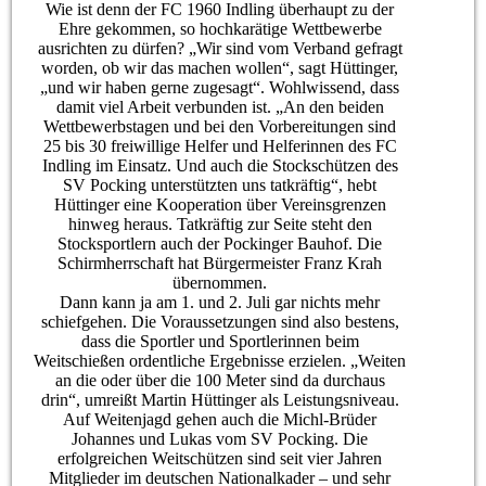
Wie ist denn der FC 1960 Indling überhaupt zu der
Ehre gekommen, so hochkarätige Wettbewerbe
ausrichten zu dürfen? „Wir sind vom Verband gefragt
worden, ob wir das machen wollen“, sagt Hüttinger,
„und wir haben gerne zugesagt“. Wohlwissend, dass
damit viel Arbeit verbunden ist. „An den beiden
Wettbewerbstagen und bei den Vorbereitungen sind
25 bis 30 freiwillige Helfer und Helferinnen des FC
Indling im Einsatz. Und auch die Stockschützen des
SV Pocking unterstützten uns tatkräftig“, hebt
Hüttinger eine Kooperation über Vereinsgrenzen
hinweg heraus. Tatkräftig zur Seite steht den
Stocksportlern auch der Pockinger Bauhof. Die
Schirmherrschaft hat Bürgermeister Franz Krah
übernommen.
Dann kann ja am 1. und 2. Juli gar nichts mehr
schiefgehen. Die Voraussetzungen sind also bestens,
dass die Sportler und Sportlerinnen beim
Weitschießen ordentliche Ergebnisse erzielen. „Weiten
an die oder über die 100 Meter sind da durchaus
drin“, umreißt Martin Hüttinger als Leistungsniveau.
Auf Weitenjagd gehen auch die Michl-Brüder
Johannes und Lukas vom SV Pocking. Die
erfolgreichen Weitschützen sind seit vier Jahren
Mitglieder im deutschen Nationalkader – und sehr