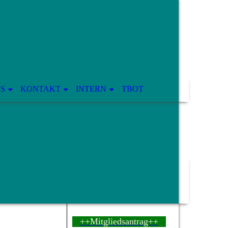
OS
KONTAKT
INTERN
TBOT
++Mitgliedsantrag++