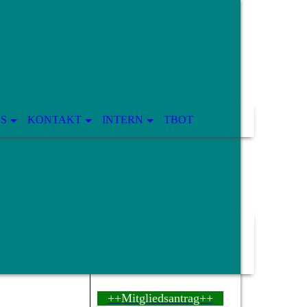
OS
KONTAKT
INTERN
TBOT
++Mitgliedsantrag++